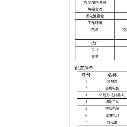
典型加热时间
热缩套管
锂电池容量
工作环境
电源
交
接口
尺寸
重量
配置清单
序号
名称
1
冷却盘
2
备用电极
3
切割刀
(
进口品牌
)
4
切割工具
5
交流电源
6
充电电池
7
锂电池