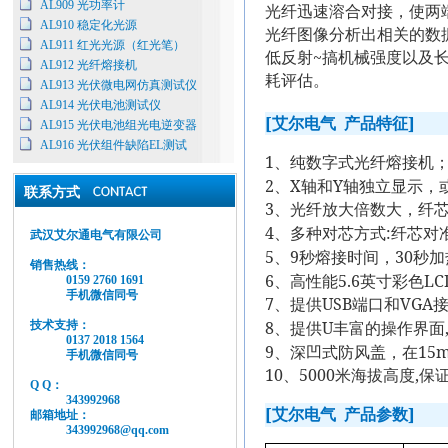
AL909 光功率计
光纤迅速溶合对接，使两
AL910 稳定化光源
光纤图像分析出相关的数
AL911 红光光源（红光笔）
~
低反射
搞机械强度以及
AL912 光纤熔接机
耗评估。
AL913 光伏微电网仿真测试仪
AL914 光伏电池测试仪
[
]
艾尔电气
产品特征
AL915 光伏电池组光电逆变器
AL916 光伏组件缺陷EL测试
1
、纯数字式光纤熔接机
2
X
Y
、
轴和
轴独立显示，
联系方式
3
、光纤放大倍数大，纤
4
:
、多种对芯方式
纤芯对
武汉艾尔通电气有限公司
5
9
30
、
秒熔接时间，
秒加
销售热线：
6
5.6
LC
0159 2760 1691
、高性能
英寸彩色
手机微信同号
7
USB
VGA
、提供
端口和
8
U
技术支持：
、提供
丰富的操作界面
0137 2018 1564
9
15
、深凹式防风盖，在
手机微信同号
10
5000
,
、
米
海拔高度
保
Q Q：
343992968
[
]
艾尔电气
产品参数
邮箱地址：
343992968@qq.com