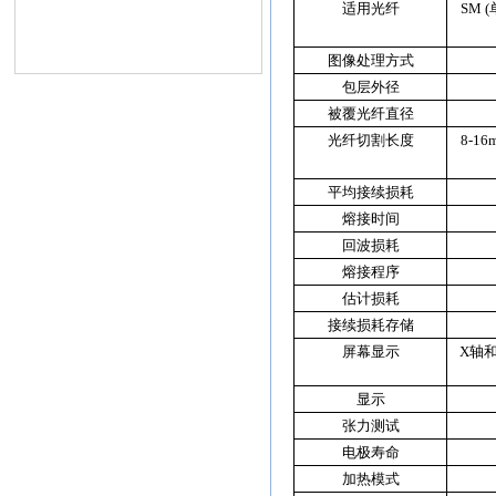
适用光纤
SM (
图像处理方式
包层外径
被覆光纤直径
光纤切割长度
8
-16
平均接续损耗
熔接时间
回波损耗
熔接程序
估计损耗
接续损耗存储
屏幕显示
X
轴
显示
张力测试
电极寿命
加热模式